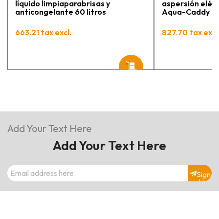
líquido limpiaparabrisas y
aspersión eléct
anticongelante 60 litros
Aqua-Caddy 60 
663.21 tax excl.
827.70 tax excl
Add Your Text Here
Add Your Text Here
Sign
Up