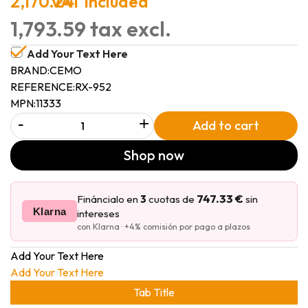
2,170.24
VAT included
1,793.59 tax excl.
Add Your Text Here
BRAND:
CEMO
REFERENCE:
RX-952
MPN:
11333
-
+
Add to cart
Shop now
747.33 €
Fináncialo en
3
cuotas de
sin
Klarna
intereses
con Klarna · +4% comisión por pago a plazos
Add Your Text Here
Add Your Text Here
Tab Title