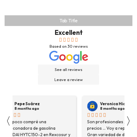
Tab Title
Excellent
Based on
30
reviews
See all reviews
Leave a review
Pepe Suárez
Veronica Hidalgo
8 months ago
8 months ago
〈
〉
Hace poco compré una
Son profesionales , serio
destoconadora de gasolina
precios ... Voy a repetir se
HYUNDAI HYTC150-2 en Rexcosur y
Gran variedad de depósitos