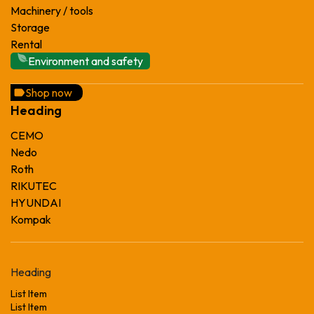
Machinery / tools
Storage
Rental
Environment and safety
Shop now
Heading
CEMO
Nedo
Roth
RIKUTEC
HYUNDAI
Kompak
Heading
List Item
List Item