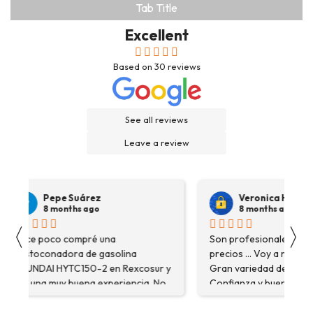
Tab Title
Excellent
Based on
30
reviews
See all reviews
Leave a review
Pepe Suárez
Veronica Hidalgo
8 months ago
8 months ago
〈
〉
Hace poco compré una
Son profesionales , serio
destoconadora de gasolina
precios ... Voy a repetir se
HYUNDAI HYTC150-2 en Rexcosur y
Gran variedad de depósitos
fue una muy buena experiencia. No
Confianza y buen servicio
solo me encontré el producto que
necesitaba, sino que me