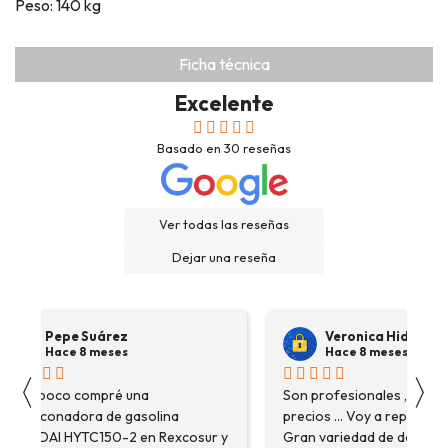
Peso: 140 kg
Ficha técnica
Excelente
Basado en
30
reseñas
Ver todas las reseñas
Dejar una reseña
Pepe Suárez
Veronica Hidalgo
Hace 8 meses
Hace 8 meses
〈
〉
Hace poco compré una
Son profesionales , serio
destoconadora de gasolina
precios ... Voy a repetir se
HYUNDAI HYTC150-2 en Rexcosur y
Gran variedad de depósitos