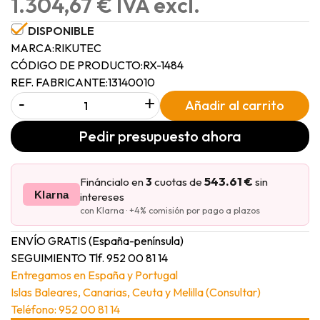
1.304,67 € IVA excl.
DISPONIBLE
MARCA:
RIKUTEC
CÓDIGO DE PRODUCTO:
RX-1484
REF. FABRICANTE:
13140010
-
+
Añadir al carrito
Pedir presupuesto ahora
543.61 €
Fináncialo en
3
cuotas de
sin
Klarna
intereses
con Klarna · +4% comisión por pago a plazos
ENVÍO GRATIS (España-península)
SEGUIMIENTO Tlf. 952 00 81 14
Entregamos en España y Portugal
Islas Baleares, Canarias, Ceuta y Melilla (Consultar)
Teléfono: 952 00 81 14