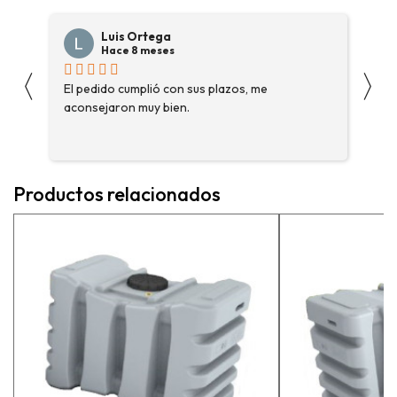
Luis Ortega
Hace 8 meses
〈
〉
s
El pedido cumplió con sus plazos, me
Ha
aconsejaron muy bien.
ga
fue
enc
me 
ase
Productos relacionados
más
pe
exp
vue
pr