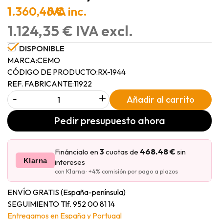
1.360,46 €
IVA inc.
1.124,35 € IVA excl.
DISPONIBLE
MARCA:
CEMO
CÓDIGO DE PRODUCTO:
RX-1944
REF. FABRICANTE:
11922
-
+
Añadir al carrito
Pedir presupuesto ahora
468.48 €
Fináncialo en
3
cuotas de
sin
Klarna
intereses
con Klarna · +4% comisión por pago a plazos
ENVÍO GRATIS (España-península)
SEGUIMIENTO Tlf. 952 00 81 14
Entregamos en España y Portugal