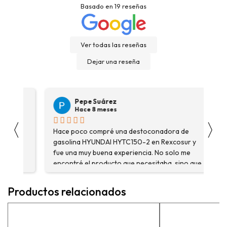
Basado en
19
reseñas
Ver todas las reseñas
Dejar una reseña
Pepe Suárez
Hace 8 meses
〈
〉
Hace poco compré una destoconadora de
Son
gasolina HYUNDAI HYTC150-2 en Rexcosur y
Voy
fue una muy buena experiencia. No solo me
dep
encontré el producto que necesitaba, sino que
me asesoraron y explicaron con detalle para
asegurarme de que estaba eligiendo la máquina
Productos relacionados
más adecuada para mi trabajo. Salvador, la
persona con que estuve contactactanto me
explicó todo￼ En general, la recomiendo, he
vuelto a comprar, tengo varios pedidos en