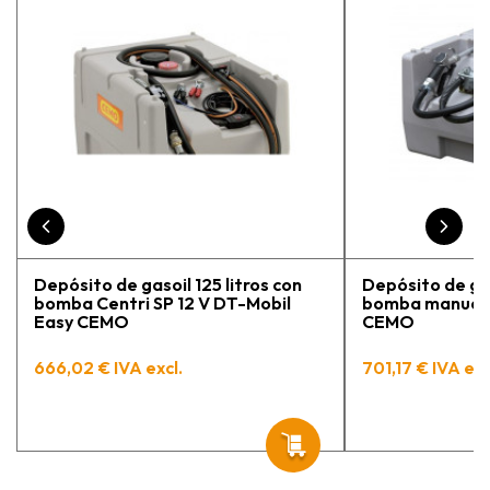
la persona con que estuve
contactactanto me explicó todo￼
En general, la recomiendo, he
vuelto a comprar, tengo varios
pedidos en proceso y muy
contento.
Depósito de gasoil 125 litros con
Depósito de gas
bomba Centri SP 12 V DT-Mobil
bomba manual 
Easy CEMO
CEMO
666,02 € IVA excl.
701,17 € IVA exc