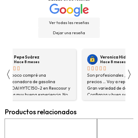
Ver todas las reseñas
Dejar una reseña
Pepe Suárez
Veronica Hidalgo
Hace 8 meses
Hace 8 meses
〈
〉
Hace poco compré una
Son profesionales , serio
destoconadora de gasolina
precios ... Voy a repetir se
HYUNDAI HYTC150-2 en Rexcosur y
Gran variedad de depósitos
fue una muy buena experiencia. No
Confianza y buen servicio
solo me encontré el producto que
necesitaba, sino que me
Productos relacionados
asesoraron y explicaron con
detalle para asegurarme de que
estaba eligiendo la máquina más
adecuada para mi trabajo. Salvador,