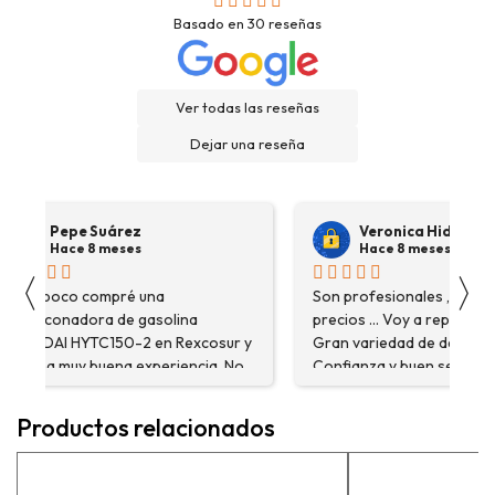
Basado en
30
reseñas
Ver todas las reseñas
Dejar una reseña
Pepe Suárez
Veronica Hidalgo
Hace 8 meses
Hace 8 meses
〈
〉
Hace poco compré una
Son profesionales , serio
destoconadora de gasolina
precios ... Voy a repetir se
HYUNDAI HYTC150-2 en Rexcosur y
Gran variedad de depósitos
fue una muy buena experiencia. No
Confianza y buen servicio
solo me encontré el producto que
necesitaba, sino que me
Productos relacionados
asesoraron y explicaron con
detalle para asegurarme de que
estaba eligiendo la máquina más