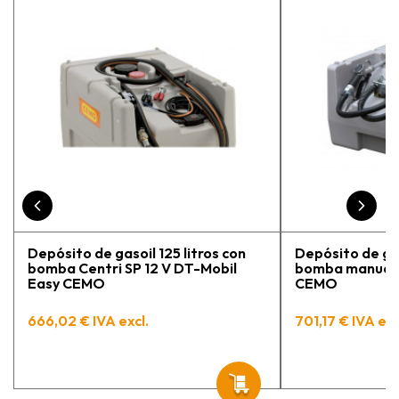
adecuada para mi trabajo. Salvador,
la persona con que estuve
contactactanto me explicó todo￼
En general, la recomiendo, he
vuelto a comprar, tengo varios
pedidos en proceso y muy
contento.
Depósito de gasoil 125 litros con
Depósito de gas
bomba Centri SP 12 V DT-Mobil
bomba manual 
Easy CEMO
CEMO
666,02 € IVA excl.
701,17 € IVA exc