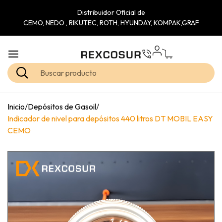
Distribuidor Oficial de
CEMO, NEDO , RIKUTEC, ROTH, HYUNDAY, KOMPAK,GRAF
Inicio
/
Depósitos de Gasoil
/
Indicador de nivel para depósitos 440 litros DT MOBIL EASY
CEMO