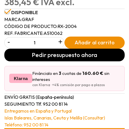
385,45 € IVA excl.
DISPONIBLE
MARCA:
GRAF
CÓDIGO DE PRODUCTO:
RX-2004
REF. FABRICANTE:
A510062
-
+
Añadir al carrito
Pedir presupuesto ahora
160.60 €
Fináncialo en
3
cuotas de
sin
Klarna
intereses
con Klarna · +4% comisión por pago a plazos
ENVÍO GRATIS (España-península)
SEGUIMIENTO Tlf. 952 00 81 14
Entregamos en España y Portugal
Islas Baleares, Canarias, Ceuta y Melilla (Consultar)
Teléfono: 952 00 81 14