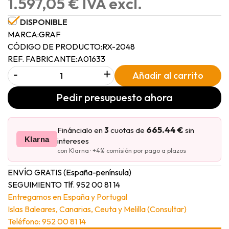
1.597,05 € IVA excl.
DISPONIBLE
MARCA:
GRAF
CÓDIGO DE PRODUCTO:
RX-2048
REF. FABRICANTE:
A01633
-
+
Añadir al carrito
Pedir presupuesto ahora
665.44 €
Fináncialo en
3
cuotas de
sin
Klarna
intereses
con Klarna · +4% comisión por pago a plazos
ENVÍO GRATIS (España-península)
SEGUIMIENTO Tlf. 952 00 81 14
Entregamos en España y Portugal
Islas Baleares, Canarias, Ceuta y Melilla (Consultar)
Teléfono: 952 00 81 14