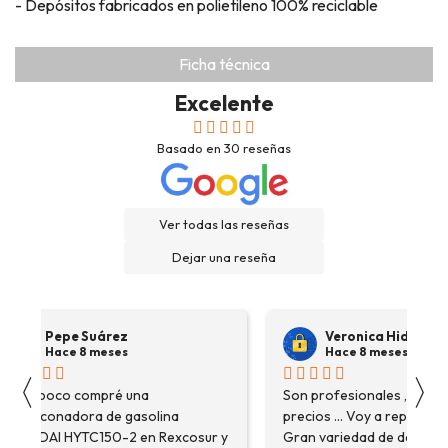
- Depósitos fabricados en polietileno 100% reciclable
Ficha técnica
Excelente
Basado en
30
reseñas
Ver todas las reseñas
Dejar una reseña
Pepe Suárez
Veronica Hidalgo
Hace 8 meses
Hace 8 meses
〈
〉
Hace poco compré una
Son profesionales , serio
destoconadora de gasolina
precios ... Voy a repetir se
HYUNDAI HYTC150-2 en Rexcosur y
Gran variedad de depósitos