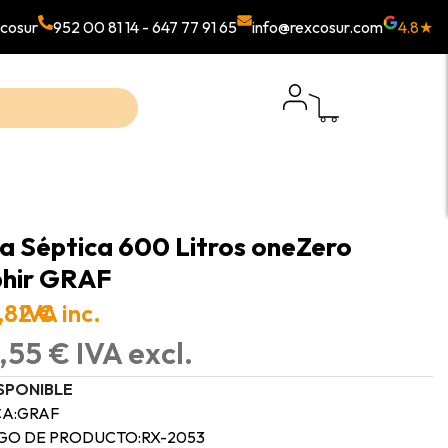
cosur
952 00 81 14
-
647 77 91 65
info@rexcosur.com
4.8★
a Séptica 600 Litros oneZero
hir GRAF
,82 €
IVA inc.
,55 € IVA excl.
SPONIBLE
A:
GRAF
GO DE PRODUCTO:
RX-2053