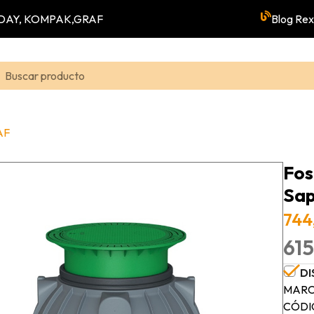
YUNDAY, KOMPAK,GRAF
Blog Rex
AF
Fos
Sap
744
615
DI
MARC
CÓDI