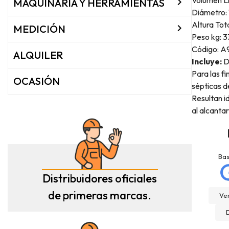

MAQUINARIA Y HERRAMIENTAS
Diámetro: 
Altura Tot

MEDICIÓN
Peso kg: 3
Código: 
ALQUILER
Incluye:
De
Para las f
OCASIÓN
sépticas de
Resultan i
al alcanta
jose matias
La Mannd
mellado
Hace 9 meses
Ba
Hace 3 meses
Very helpful , great
Distribuidores oficiales
Trato excelente con
knowledge and insight
Rexcosur y en particular
de primeras marcas.
and will definitely use
Ver
con salvador, para la
them again if needed.
compra de mi depósito de
Fantastic company!!!!
gasoil de Roth de 400