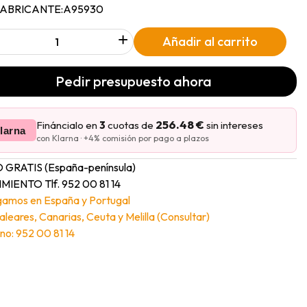
FABRICANTE:
A95930
+
Añadir al carrito
Pedir presupuesto ahora
256.48 €
Fináncialo en
3
cuotas de
sin intereses
larna
con Klarna · +4% comisión por pago a plazos
 GRATIS (España-península)
MIENTO Tlf. 952 00 81 14
gamos en España y Portugal
Baleares, Canarias, Ceuta y Melilla (Consultar)
no: 952 00 81 14