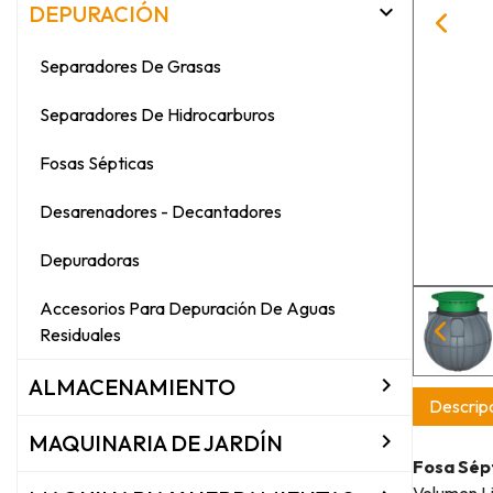

DEPURACIÓN
Separadores De Grasas
Separadores De Hidrocarburos
Fosas Sépticas
Desarenadores - Decantadores
Depuradoras
Accesorios Para Depuración De Aguas
Residuales

ALMACENAMIENTO
Descripc

MAQUINARIA DE JARDÍN
Fosa Sép
Volumen Li