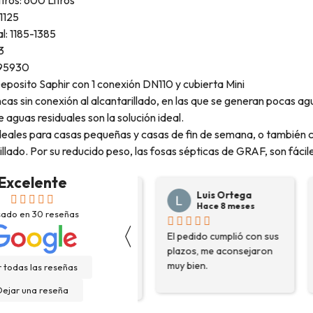
1125
al: 1185-1385
3
A95930
posito Saphir con 1 conexión DN110 y cubierta Mini
incas sin conexión al alcantarillado, en las que se generan pocas a
 aguas residuales son la solución ideal.
deales para casas pequeñas y casas de fin de semana, o también c
rillado. Por su reducido peso, las fosas sépticas de GRAF, son fáci
Excelente
Josep Ramon
Luis Ortega
Sanahuja
Hace 8 meses
sado en
30
reseñas
Hace 6 meses
〈
El pedido cumplió con sus
H
Compré depósito de
plazos, me aconsejaron
d
agua, llegó incluso antes
muy bien.
g
 todas las reseñas
de lo esperado. Buen
H
servicio, y servicio
Dejar una reseña
f
postventa de 10.
e