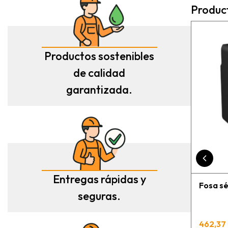
litros ! Todo rápido, claro
Produc
y perfecto el transporte !
Es un placer cuando todo
funciona bien ?
Productos sostenibles
de calidad
garantizada.
Entregas rápidas y
Fosa sé
seguras.
462,37 