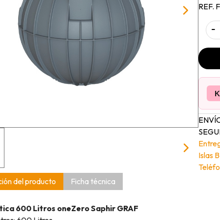
REF. 
-
K
ENVÍO
SEGUI
Entre
Islas 
Teléfo
ión del producto
Ficha técnica
tica 600 Litros oneZero Saphir GRAF
tros: 600 Litros