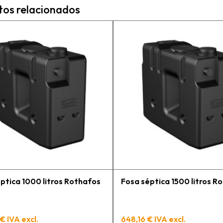
Felicidades
tos relacionados
e
n
a
c
a
e
m
p
l
c
e
g
h
t
p
ptica 1000 litros Rothafos
Fosa séptica 1500 litros R
€ IVA excl.
648,16 € IVA excl.