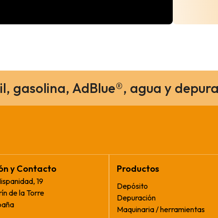
il, gasolina, AdBlue®, agua y depura
ión y Contacto
Productos
Hispanidad, 19
Depósito
ín de la Torre
Depuración
paña
Maquinaria / herramientas