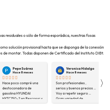
guas residuales o sólo de forma esporádica, nuestras fosas
omo solución provisional hasta que se disponga de la conexión
les de montar. Todas disponen de Certificado del Instituto DIBt.
Pepe Suárez
Veronica Hidalgo
Hace 8 meses
Hace 8 meses
〉
ace poco compré una
Son profesionales ,
Ver
estoconadora de
serios y buenos precios ...
kn
asolina HYUNDAI
Voy a repetir seguro ...
and
YTC150-2 en Rexcosur y
Gran variedad de
the
ue una muy buena
depósitos ... Confianza y
Fan
xperiencia. No solo me
buen servicio.