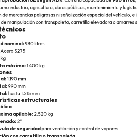
omo industria, agricultura, obras públicas, mantenimiento y logísti
 de mercancías peligrosas ni señalización especial del vehículo, e 
d de manipulación con transpaleta, carretilla elevadora o amarres 
técnicos
to
d nominal:
980 litros
Acero S275
 kg
ta máxima:
1.400 kg
ones
al:
1.190 mm
al:
990 mm
tal:
hasta 1.215 mm
ísticas estructurales
álica
xima apilable:
2.520 kg
lenado:
2”
lvula de seguridad
para ventilación y control de vapores
ión con carretilla o transpaleta