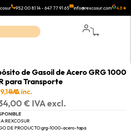
cosur
952 00 81 14
-
647 77 91 65
info@rexcosur.com
4.8★
ósito de Gasoil de Acero GRG 1000
 para Transporte
9,14 €
IVA inc.
34,00 € IVA excl.
SPONIBLE
A:
REXCOSUR
GO DE PRODUCTO:
grg-1000-acero-tapa