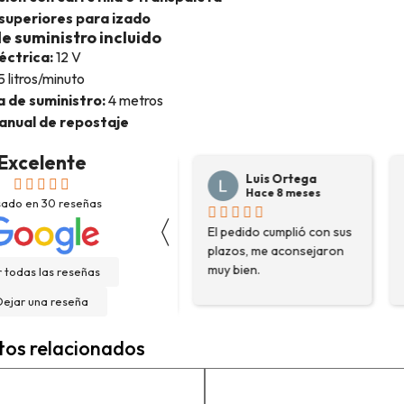
superiores para izado
e suministro incluido
éctrica:
12 V
 litros/minuto
 de suministro:
4 metros
anual de repostaje
Excelente
Josep Ramon
Luis Ortega
Sanahuja
Hace 8 meses
sado en
30
reseñas
Hace 6 meses
〈
El pedido cumplió con sus
H
Compré depósito de
plazos, me aconsejaron
d
agua, llegó incluso antes
muy bien.
g
 todas las reseñas
de lo esperado. Buen
H
servicio, y servicio
Dejar una reseña
f
postventa de 10.
e
Felicidades
tos relacionados
e
n
a
c