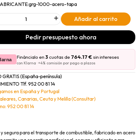
FABRICANTE:
grg-1000-acero-tapa
+
Añadir al carrito
Pedir presupuesto ahora
764.17 €
Fináncialo en
3
cuotas de
sin intereses
larna
con Klarna · +4% comisión por pago a plazos
 GRATIS (España-península)
MIENTO Tlf. 952 00 81 14
gamos en España y Portugal
Baleares, Canarias, Ceuta y Melilla (Consultar)
no: 952 00 81 14
 y segura para el transporte de combustible, fabricado en acero
, permite una operativa profesional, segura y eficiente para