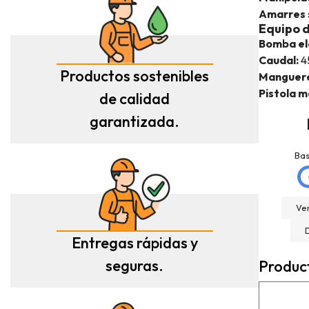
Amarres 
Equipo d
Bomba el
Caudal:
45
Productos sostenibles
Manguera
Pistola m
de calidad
garantizada.
jose matias
La Mannd
mellado
Hace 9 meses
Ba
Hace 3 meses
Very helpful , great
Trato excelente con
knowledge and insight
Rexcosur y en particular
and will definitely use
Ver
con salvador, para la
them again if needed.
compra de mi depósito de
Fantastic company!!!!
Entregas rápidas y
gasoil de Roth de 400
litros ! Todo rápido, claro
seguras.
Produc
y perfecto el transporte !
Es un placer cuando todo
funciona bien ?