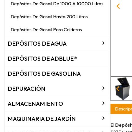
Depósitos De Gasoil De 1000 A 10000 Litros
Depósitos De Gasoil Hasta 200 Litros
Depósitos De Gasoil Para Calderas

DEPÓSITOS DE AGUA
DEPÓSITOS DE ADBLUE®
DEPÓSITOS DE GASOLINA

DEPURACIÓN

ALMACENAMIENTO
Descripc

MAQUINARIA DE JARDÍN
El
Depósi
S275 y co