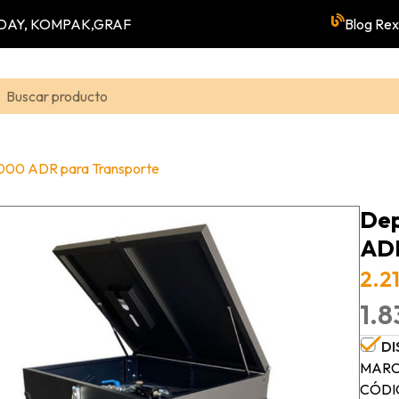
YUNDAY, KOMPAK,GRAF
Blog Rex
1000 ADR para Transporte
Dep
ADR
2.21
1.8
DI
MARC
CÓDI