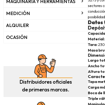

MAQUINARIA Y HERRAMIENTAS
sectores c
conducción

MEDICIÓN
posibilida
Datos 
ALQUILER
Depósi
Capacida
OCASIÓN
Material:
Tara:
230
Masa bru
Dimensi
Largo tot
Ancho tot
Altura to
Caracter
Distribuidores oficiales
Tapa met
Carga má
de primeras marcas.
Boca de l
Triple vá
Manipulac