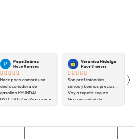
Pepe Suárez
Veronica Hidalgo
Hace 8 meses
Hace 8 meses
〉
ace poco compré una
Son profesionales ,
Ver
estoconadora de
serios y buenos precios ...
kn
asolina HYUNDAI
Voy a repetir seguro ...
and
YTC150-2 en Rexcosur y
Gran variedad de
the
ue una muy buena
depósitos ... Confianza y
Fan
xperiencia. No solo me
buen servicio.
ncontré el producto que
ecesitaba, sino que me
sesoraron y explicaron
on detalle para