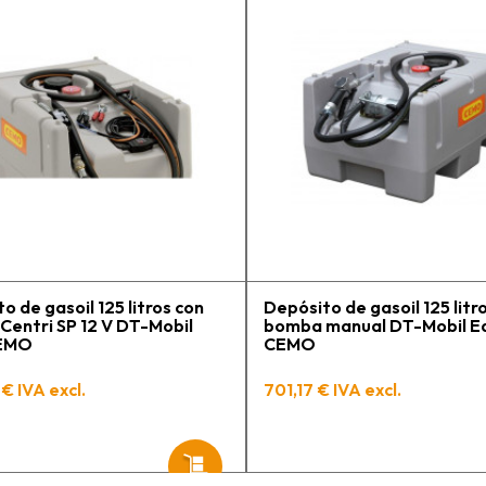
a
e
m
p
l
c
e
g
h
t
p
o de gasoil 125 litros con
Depósito de gasoil 125 litr
entri SP 12 V DT-Mobil
bomba manual DT-Mobil E
CEMO
CEMO
€ IVA excl.
701,17 € IVA excl.