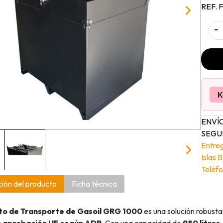
REF. 
-
K
ENVÍO
SEGUI
Entre
Islas 
Teléfo
ión del producto
Ficha técnica
to de Transporte de Gasoil GRG 1000
es una solución robusta
n
aprobación UE según ADR
. Con una capacidad de
980 litros