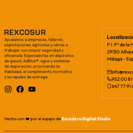
Localizac
Ayudamos a empresas, talleres,
P.I. Pº de la 
explotaciones agrícolas y obras a
trabajar con mayor seguridad y
29130 Alhaur
eficiencia. Especialistas en depósitos
Málaga - Es
de gasoil, AdBlue®, agua y sistemas
de depuración, priorizando la
fiabilidad, el cumplimiento normativo
info@rexc
y la rapidez de entrega.
952 00 81 
647 77 91 
Hecho con ❤️ por el equipo de
Escudero Digital Studio