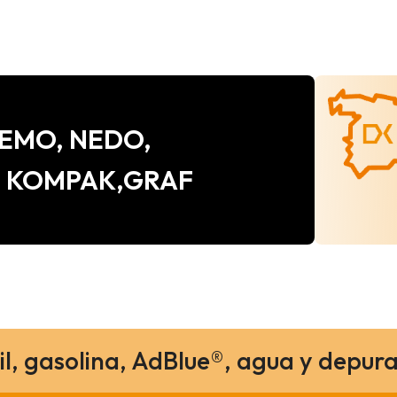
e CEMO, NEDO,
, KOMPAK,GRAF
il, gasolina, AdBlue®, agua y depura