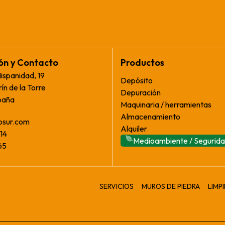
ión y Contacto
Productos
Hispanidad, 19
Depósito
ín de la Torre
Depuración
paña
Maquinaria / herramientas
Almacenamiento
osur.com
Alquiler
14
Medioambiente / Segurid
65
SERVICIOS
MUROS DE PIEDRA
LIMP