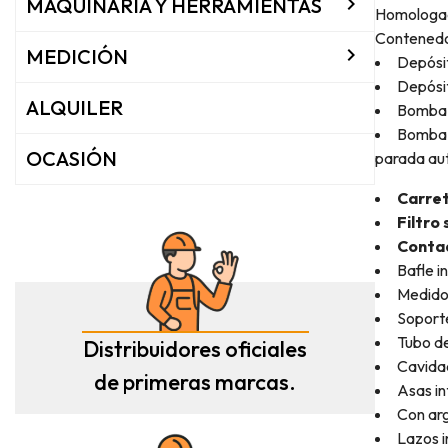

MAQUINARIA Y HERRAMIENTAS
Homologad
Contenedo

MEDICIÓN
Depósit
Depósit
ALQUILER
Bomba e
Bomba e
OCASIÓN
parada au
Carret
Filtro
Contad
Bafle i
Medidor
Soporte
Tubo de
Distribuidores oficiales
Cavida
de primeras marcas.
Asas in
Con arg
Lazos i