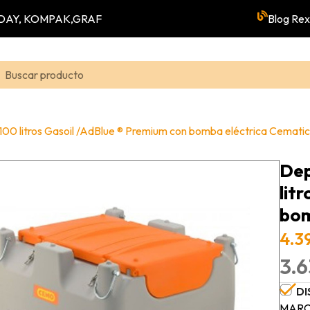
YUNDAY, KOMPAK,GRAF
Blog Rex
00 litros Gasoil /AdBlue ® Premium con bomba eléctrica Cemati
Dep
lit
bom
4.39
3.6
DI
MARC