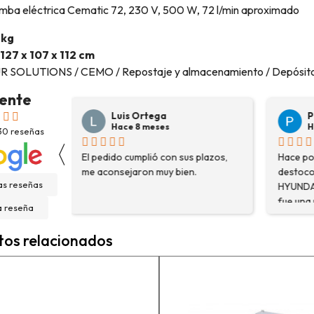
mba eléctrica Cematic 72, 230 V, 500 W, 72 l/min aproximado
 kg
127 x 107 x 112 cm
SOLUTIONS / CEMO / Repostaje y almacenamiento / Depósitos mó
lente
Luis Ortega
Pepe Su
Hace 8 meses
Hace 8 m
30
reseñas
〈
El pedido cumplió con sus plazos,
Hace poco com
en
me aconsejaron muy bien.
destoconadora 
as reseñas
0.
HYUNDAI HYTC1
fue una muy bue
a reseña
solo me encont
necesitaba, sin
tos relacionados
asesoraron y e
detalle para a
estaba eligiend
adecuada para m
la persona con 