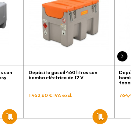
 me explicó todo￼
recomiendo, he
r, tengo varios
ceso y muy
os con
Depósito gasoil 460 litros con
Depósi
asy
bomba eléctrica de 12 V
bomba 
tapa y
Mobil 
1.452,60 € IVA excl.
764,44 