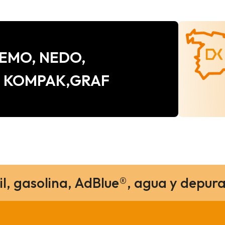
e CEMO, NEDO,
, KOMPAK,GRAF
il, gasolina, AdBlue®, agua y depura