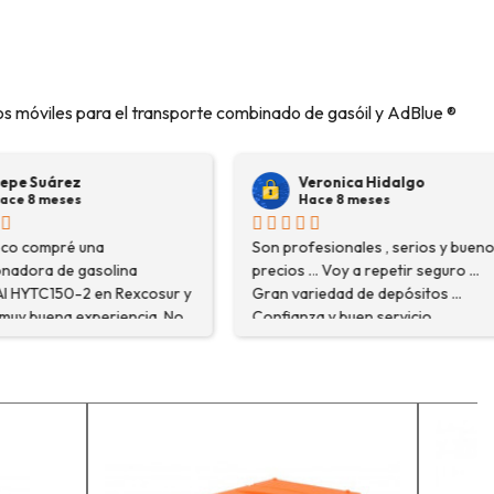
viles para el transporte combinado de gasóil y AdBlue ®
árez
Veronica Hidalgo
eses
Hace 8 meses
pré una
Son profesionales , serios y buenos
de gasolina
precios ... Voy a repetir seguro ...
50-2 en Rexcosur y
Gran variedad de depósitos ...
na experiencia. No
Confianza y buen servicio.
ré el producto que
o que me
xplicaron con
segurarme de que
o la máquina más
i trabajo. Salvador,
que estuve