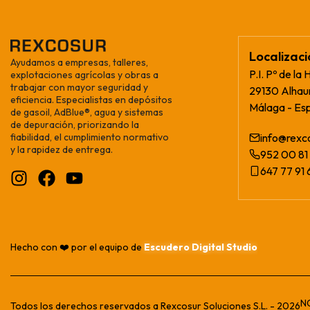
Localizac
Ayudamos a empresas, talleres,
P.I. Pº de la 
explotaciones agrícolas y obras a
trabajar con mayor seguridad y
29130 Alhaur
eficiencia. Especialistas en depósitos
Málaga - Es
de gasoil, AdBlue®, agua y sistemas
de depuración, priorizando la
fiabilidad, el cumplimiento normativo
info@rexc
y la rapidez de entrega.
952 00 81 
647 77 91 
Hecho con ❤️ por el equipo de
Escudero Digital Studio
N
Todos los derechos reservados a Rexcosur Soluciones S.L. - 2026