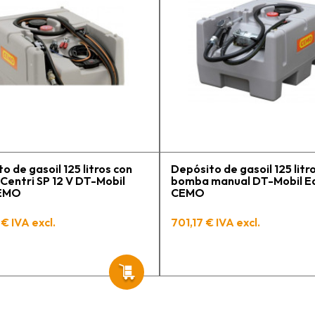
contactactanto
En general, la 
vuelto a compra
pedidos en pro
contento.
o de gasoil 125 litros con
Depósito de gasoil 125 litr
entri SP 12 V DT-Mobil
bomba manual DT-Mobil E
CEMO
CEMO
€ IVA excl.
701,17 € IVA excl.