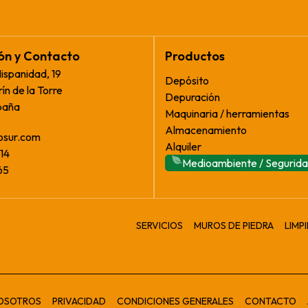
ión y Contacto
Productos
Hispanidad, 19
Depósito
ín de la Torre
Depuración
paña
Maquinaria / herramientas
Almacenamiento
osur.com
Alquiler
14
Medioambiente / Segurid
65
SERVICIOS
MUROS DE PIEDRA
LIMP
OSOTROS
PRIVACIDAD
CONDICIONES GENERALES
CONTACTO