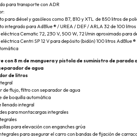
o para transporte con ADR
r:
o para diésel y gasóleos como B7, B10 y XTL de 850 litros de poli
o integrado para AdBlue ® / UREA / DEF / ARLA 32 de 100 litros 
léctrica Cematic 72, 230 V, 500 W, 72 l/min aproximado para depó
léctrica Centri SP 12 V para depósito (bidón) 100 litros AdBlue 
tomática
e con 8 m de manguera y pistola de suministro de parada
 separador de agua
or de litros
ntegral
 de flujo, filtro con separador de agua
 de boquilla automática
 llenado integral
des para montacargas integrales
tegrales
ollas para elevación con enganches grúa
ntegrales para asegurar el carro con bandas de fijación de carrac