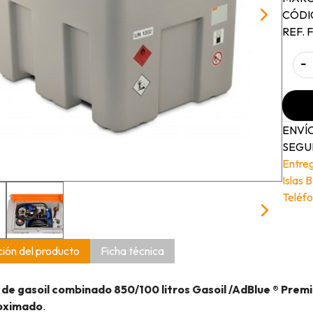
CÓDI
REF. 
-
ENVÍO
SEGUI
Entre
Islas 
Teléfo
ión del producto
Ficha técnica
de gasoil combinado 850/100 litros Gasoil /AdBlue ® Prem
roximado
.