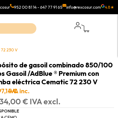
cosur
952 00 81 14
-
647 77 91 65
info@rexcosur.com
4.8★
c 72 230 V
ósito de gasoil combinado 850/100
ros Gasoil /AdBlue ® Premium con
ba eléctrica Cematic 72 230 V
7,14 €
IVA inc.
34,00 € IVA excl.
SPONIBLE
A:
CEMO