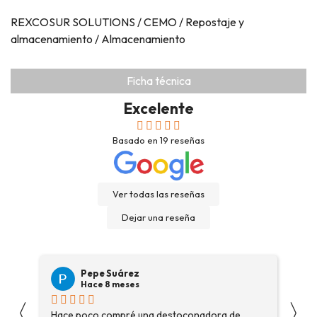
REXCOSUR SOLUTIONS / CEMO / Repostaje y
almacenamiento / Almacenamiento
Ficha técnica
Excelente
Basado en
19
reseñas
Ver todas las reseñas
Dejar una reseña
Pepe Suárez
Hace 8 meses
〈
〉
Hace poco compré una destoconadora de
Son