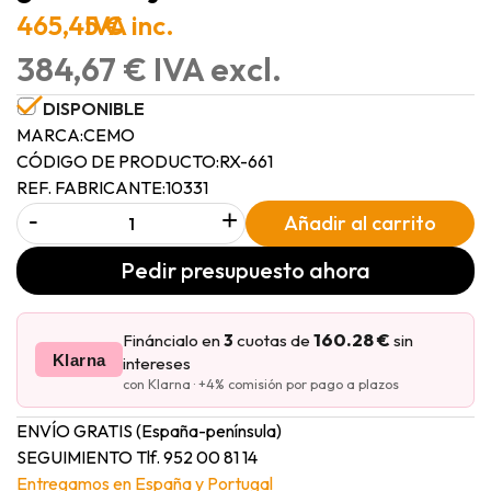
465,45 €
IVA inc.
384,67 € IVA excl.
DISPONIBLE
MARCA:
CEMO
CÓDIGO DE PRODUCTO:
RX-661
REF. FABRICANTE:
10331
-
+
Añadir al carrito
Pedir presupuesto ahora
160.28 €
Fináncialo en
3
cuotas de
sin
Klarna
intereses
con Klarna · +4% comisión por pago a plazos
ENVÍO GRATIS (España-península)
SEGUIMIENTO Tlf. 952 00 81 14
Entregamos en España y Portugal