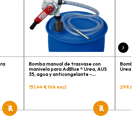
ara mi trabajo. Salvador,
a persona con que estuve
ontactactanto me
xplicó todo￼ En
eneral, la recomiendo,
e vuelto a comprar,
engo varios pedidos en
roceso y muy contento.
ara
Bomba manual de trasvase con
Bomba 
manivela para AdBlue ® Urea, AUS
Urea A
35, agua y anticongelante -
Manguera 3 m y conexión 2" BSP
PIUSI
151,44 € IVA excl.
299,63 