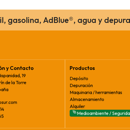
il, gasolina, AdBlue®, agua y depura
ión y Contacto
Productos
Hispanidad, 19
Depósito
ín de la Torre
Depuración
paña
Maquinaria / herramientas
Almacenamiento
osur.com
Alquiler
14
Medioambiente / Segurid
65