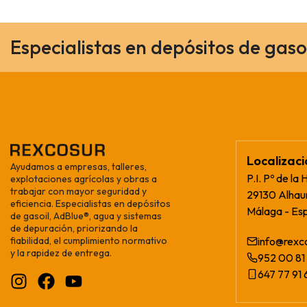
Especialistas en depósitos de gaso
Localizac
Ayudamos a empresas, talleres,
P.I. Pº de la 
explotaciones agrícolas y obras a
trabajar con mayor seguridad y
29130 Alhaur
eficiencia. Especialistas en depósitos
Málaga - Es
de gasoil, AdBlue®, agua y sistemas
de depuración, priorizando la
fiabilidad, el cumplimiento normativo
info@rexc
y la rapidez de entrega.
952 00 81 
647 77 91 