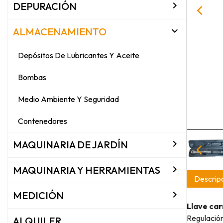

DEPURACIÓN

ALMACENAMIENTO
Depósitos De Lubricantes Y Aceite
Bombas
Medio Ambiente Y Seguridad
Contenedores

MAQUINARIA DE JARDÍN

MAQUINARIA Y HERRAMIENTAS
Descripc

MEDICIÓN
Llave ca
Regulación
ALQUILER