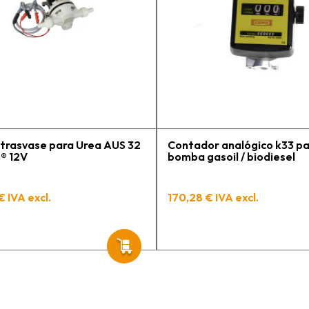
p
l
c
e
g
h
t
p
trasvase para Urea AUS 32
Contador analógico k33 p
® 12V
bomba gasoil / biodiesel
€ IVA excl.
170,28 € IVA excl.