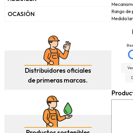
Mecanismo
Rango de p
OCASIÓN
Medida la
jose matias
La Mannd
mellado
Hace 9 meses
Ba
Hace 3 meses
Very helpful , great
Trato excelente con
knowledge and insight
Rexcosur y en particular
and will definitely use
Ver
Distribuidores oficiales
con salvador, para la
them again if needed.
compra de mi depósito de
de primeras marcas.
Fantastic company!!!!
gasoil de Roth de 400
litros ! Todo rápido, claro
Produc
y perfecto el transporte !
Es un placer cuando todo
funciona bien ?
Productos sostenibles