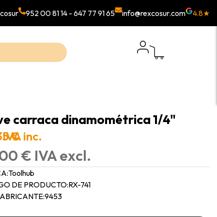
cosur
952 00 81 14
-
647 77 91 65
info@rexcosur.com
4.8★
ve carraca dinamométrica 1/4"
35 €
IVA inc.
00 € IVA excl.
A:
Toolhub
GO DE PRODUCTO:
RX-741
FABRICANTE:
9453