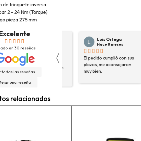
 de trinquete inversa
ar 2 - 24 Nm (Torque)
rgo pieza 275 mm
Excelente
Josep Ramon
Luis Ortega
Sanahuja
Hace 8 meses
sado en
30
reseñas
Hace 6 meses
〈
El pedido cumplió con sus
H
Compré depósito de
plazos, me aconsejaron
d
agua, llegó incluso antes
muy bien.
g
 todas las reseñas
de lo esperado. Buen
H
servicio, y servicio
Dejar una reseña
f
postventa de 10.
e
Felicidades
tos relacionados
e
n
a
c
a
e
m