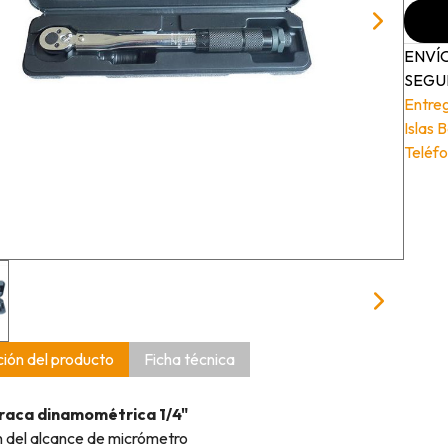
ENVÍO
SEGUI
Entre
Islas 
Teléfo
ión del producto
Ficha técnica
rraca dinamométrica 1/4"
 del alcance de micrómetro