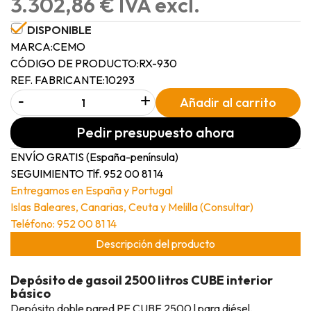
3.302,86 € IVA excl.
DISPONIBLE
MARCA:
CEMO
CÓDIGO DE PRODUCTO:
RX-930
REF. FABRICANTE:
10293
-
+
Añadir al carrito
Pedir presupuesto ahora
ENVÍO GRATIS (España-península)
SEGUIMIENTO Tlf. 952 00 81 14
Entregamos en España y Portugal
Islas Baleares, Canarias, Ceuta y Melilla (Consultar)
Teléfono: 952 00 81 14
Descripción del producto
Depósito de gasoil 2500 litros CUBE interior
básico
Depósito doble pared PE CUBE 2500 l para diésel,