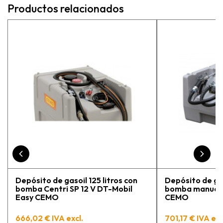
necesitaba, sino que me
Productos relacionados
asesoraron y explicaron con
detalle para asegurarme de que
estaba eligiendo la máquina más
adecuada para mi trabajo. Salvador,
la persona con que estuve
contactactanto me explicó todo￼
En general, la recomiendo, he
vuelto a comprar, tengo varios
pedidos en proceso y muy
contento.
Depósito de gasoil 125 litros con
Depósito de gas
bomba Centri SP 12 V DT-Mobil
bomba manual 
Easy CEMO
CEMO
666,02 € IVA excl.
701,17 € IVA exc