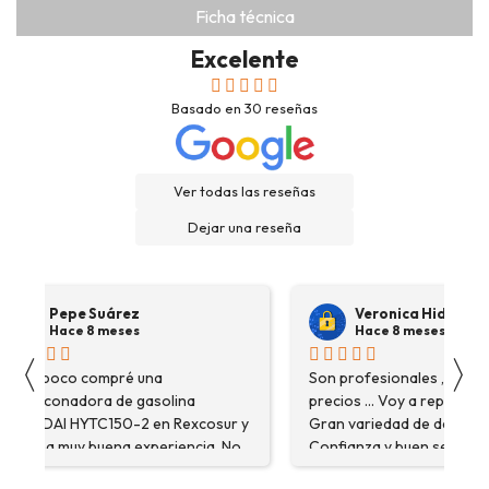
Ficha técnica
Excelente
Basado en
30
reseñas
Ver todas las reseñas
Dejar una reseña
Pepe Suárez
Veronica Hidalgo
Hace 8 meses
Hace 8 meses
〈
〉
Hace poco compré una
Son profesionales , serio
destoconadora de gasolina
precios ... Voy a repetir se
HYUNDAI HYTC150-2 en Rexcosur y
Gran variedad de depósitos
fue una muy buena experiencia. No
Confianza y buen servicio
solo me encontré el producto que