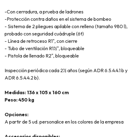
-Con cerradura, a prueba de ladrones
-Protección contra daños en el sistema de bombeo
- Sistema de 2 pliegues apilable con relleno (tamaño 980 l),
probado con seguridad cuádruple (6t)
- Línea de retroceso R1", con cierre
- Tubo de ventilación R1½", bloqueable
- Pistola de llenado R2", bloqueable
Inspección periódica cada 2½ años (según ADR 6.5.4.4.1 b y
ADR 6.5.4.4.2 b).
Medidas: 136 x 105 x 160 cm
Peso: 450 kg
Opciones:
A partir de 5 ud. personalice en los colores de la empresa
Accesorios disponibles: