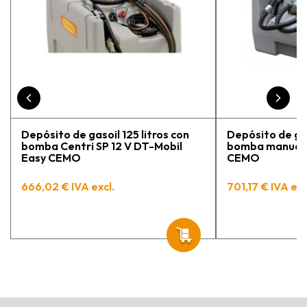
vuelto a comprar, tengo varios
pedidos en proceso y muy
contento.
Depósito de gasoil 125 litros con
Depósito de gas
bomba Centri SP 12 V DT-Mobil
bomba manual 
Easy CEMO
CEMO
666,02 € IVA excl.
701,17 € IVA exc