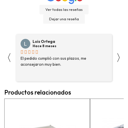
Ver todas las reseñas
Dejar una reseña
Luis Ortega
Hace 8 meses
〈
〉
s
El pedido cumplió con sus plazos, me
Ha
aconsejaron muy bien.
ga
fue
enc
me 
ase
Productos relacionados
más
pe
exp
vue
pr