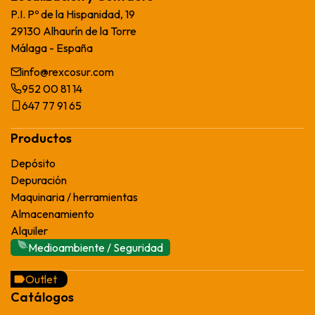
P.I. Pº de la Hispanidad, 19
29130 Alhaurín de la Torre
Málaga - España
info@rexcosur.com
952 00 81 14
647 77 91 65
Productos
Depósito
Depuración
Maquinaria / herramientas
Almacenamiento
Alquiler
Medioambiente / Seguridad
Outlet
Catálogos