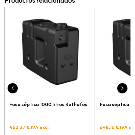
Productos relacionados
más adecuada para mi trabajo. Salvador, la
persona con que estuve contactactanto me
explicó todo￼ En general, la recomiendo, he
vuelto a comprar, tengo varios pedidos en
proceso y muy contento.
Fosa séptica 1000 litros Rothafos
Fosa séptica 15
462,37 € IVA excl.
648,16 € IVA exc