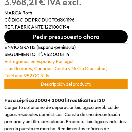
3.968,21 € IVA excl.
MARCA:
Roth
CÓDIGO DE PRODUCTO:
RX-1196
REF. FABRICANTE:
1221000194
Pedir presupuesto ahora
ENVÍO GRATIS (España-península)
SEGUIMIENTO Tlf. 952 00 81 14
Entregamos en España y Portugal
Islas Baleares, Canarias, Ceuta y Melilla (Consultar)
Teléfono: 952 00 81 14
Descripción del producto
Fosa séptica 3000 + 2000 litros BioStep I20
Conjunto autónomo de depuración biológica aeróbica de
aguas residuales domésticas. Consta de una decantación
primaria y un filtro percolador. Productos biológicos incluidos
para la puesta en marcha. Rendimientos teóricos de