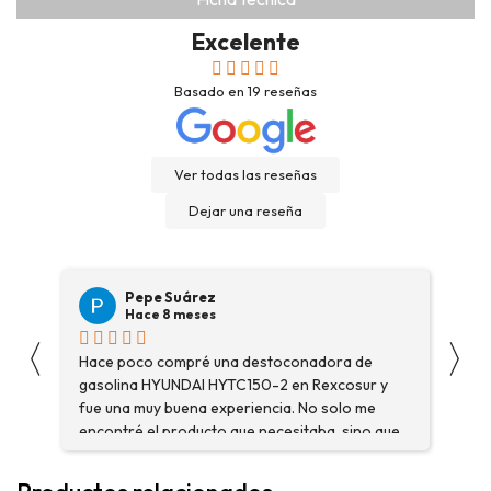
Excelente
Basado en
19
reseñas
Ver todas las reseñas
Dejar una reseña
Pepe Suárez
Hace 8 meses
〈
〉
Hace poco compré una destoconadora de
Son
gasolina HYUNDAI HYTC150-2 en Rexcosur y
Voy
fue una muy buena experiencia. No solo me
dep
encontré el producto que necesitaba, sino que
me asesoraron y explicaron con detalle para
asegurarme de que estaba eligiendo la máquina