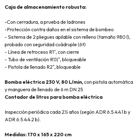
Caja de almacenamiento robusta:
-Con cerradura, a prueba de ladrones
-Protección contra daños en el sistema de bombeo
- Sistema de 2 pliegues apilable con relleno (tamaño 980 l),
probado con seguridad cuádruple (6t)
- Línea de retroceso R1", con cierre
- Tubo de ventilación R1½", bloqueable
- Pistola de llenado R2", bloqueable
Bomba eléctrica 230 V, 80 L/min,
con pistola automática
y manguera de llenado de 6 m DN 25
Contador de litros para bomba eléctrica
Inspección periódica cada 2½ años (según ADR 6.5.4.4.1 b y
ADR 6.5.4.4.2 b).
Medidas: 170 x 165 x 220 cm