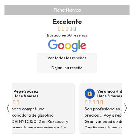
Ficha técnica
Excelente
Basado en
30
reseñas
Ver todas las reseñas
Dejar una reseña
Pepe Suárez
Veronica Hidalgo
Hace 8 meses
Hace 8 meses
〈
〉
Hace poco compré una
Son profesionales , serio
destoconadora de gasolina
precios ... Voy a repetir se
HYUNDAI HYTC150-2 en Rexcosur y
Gran variedad de depósitos
fue una muy buena experiencia. No
Confianza y buen servicio
solo me encontré el producto que